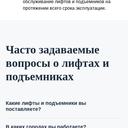
обслуживание лифтов и подъемников на
протяжении всего срока эксплуатации.
Часто задаваемые
вопросы о лифтах и
подъемниках
Какие лифты и подъемники вы
поставляете?
Мы поставляем пассажирские и грузовые лифты,
малогрузовые и инвалидные подъемники, а также
В каких городах вы работаете?