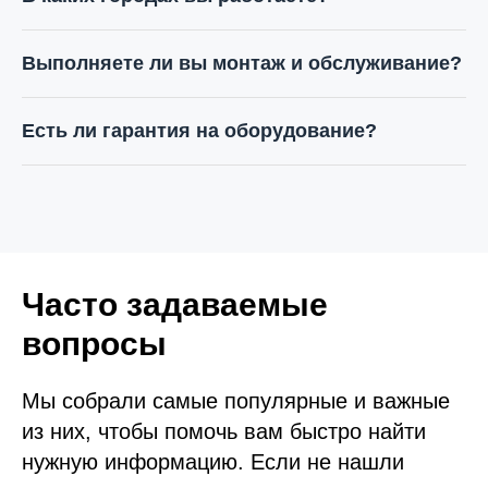
эскалаторы и траволаторы для объектов по всему
Казахстану.
Основной офис расположен в Алматы. Мы выполняем
поставку, монтаж и обслуживание лифтов и подъемников
Выполняете ли вы монтаж и обслуживание?
по всей территории Казахстана.
Да, компания Lift Market выполняет профессиональный
монтаж, пусконаладочные работы и техническое
Есть ли гарантия на оборудование?
обслуживание лифтового оборудования.
Мы предоставляем официальную гарантию и сервисное
обслуживание на весь срок эксплуатации оборудования.
Часто задаваемые
вопросы
Мы собрали самые популярные и важные
из них, чтобы помочь вам быстро найти
нужную информацию. Если не нашли