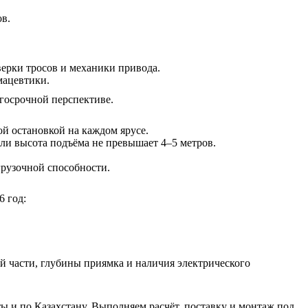
в.
верки тросов и механики привода.
мацевтики.
лгосрочной перспективе.
й остановкой на каждом ярусе.
ли высота подъёма не превышает 4–5 метров.
рузочной способности.
6 год:
й части, глубины приямка и наличия электрического
ы и по Казахстану. Выполняем расчёт, поставку и монтаж под