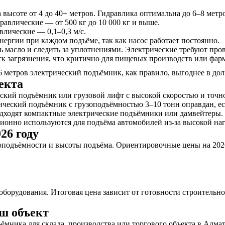
ысоте от 4 до 40+ метров. Гидравлика оптимальна до 6–8 метро
равлические — от 500 кг до 10 000 кг и выше.
влические — 0,1–0,3 м/с.
ергии при каждом подъёме, так как насос работает постоянно.
 масло и следить за уплотнениями. Электрические требуют про
к загрязнения, что критично для пищевых производств или фар
6 метров электрический подъёмник, как правило, выгоднее в до
екта
кий подъёмник или грузовой лифт с высокой скоростью и точно
ческий подъёмник с грузоподъёмностью 3–10 тонн оправдан, ес
дходят компактные электрические подъёмники или дамвейтеры.
онно используются для подъёма автомобилей из-за высокой наг
26 году
зоподъёмности и высоты подъёма. Ориентировочные цены на 202
борудования. Итоговая цена зависит от готовности строительно
аш объект
ёмника для склада, производства или торгового объекта в Алмат