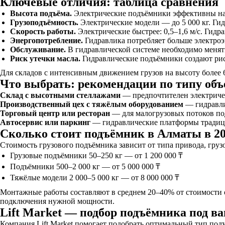
Ключевые отличия: таблица сравнения
Высота подъёма.
Электрические подъёмники эффективны на в
Грузоподъёмность.
Электрические модели — до 5 000 кг. Гид
Скорость работы.
Электрические быстрее: 0,5–1,6 м/с. Гидра
Энергопотребление.
Гидравлика потребляет больше электроэн
Обслуживание.
В гидравлической системе необходимо менять
Риск утечки масла.
Гидравлические подъёмники создают рис
Для складов с интенсивным движением грузов на высоту более 
Что выбрать: рекомендации по типу объ
Склад с высотными стеллажами
— предпочтителен электричес
Производственный цех с тяжёлым оборудованием
— гидравли
Торговый центр или ресторан
— для малогрузовых потоков по
Автосервис или паркинг
— гидравлические платформы традици
Сколько стоит подъёмник в Алматы в 20
Стоимость грузового подъёмника зависит от типа привода, гру
Грузовые подъёмники 50–250 кг — от 1 200 000 ₸
Подъёмники 500–2 000 кг — от 5 000 000 ₸
Тяжёлые модели 2 000–5 000 кг — от 8 000 000 ₸
Монтажные работы составляют в среднем 20–40% от стоимости о
подключения нужной мощности.
Lift Market — подбор подъёмника под в
Компания Lift Market помогает подобрать оптимальный тип подъ