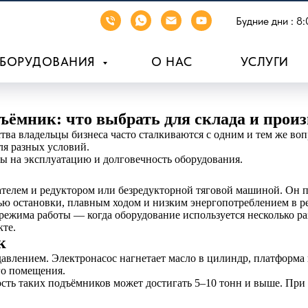
Будние дни : 8:
ОБОРУДОВАНИЯ
О НАС
УСЛУГИ
ёмник: что выбрать для склада и произ
тва владельцы бизнеса часто сталкиваются с одним и тем же во
ля разных условий.
ы на эксплуатацию и долговечность оборудования.
телем и редуктором или безредукторной тяговой машиной. Он 
тью остановки, плавным ходом и низким энергопотреблением в 
ежима работы — когда оборудование используется несколько ра
кте.
к
влением. Электронасос нагнетает масло в цилиндр, платформа п
го помещения.
сть таких подъёмников может достигать 5–10 тонн и выше. При 